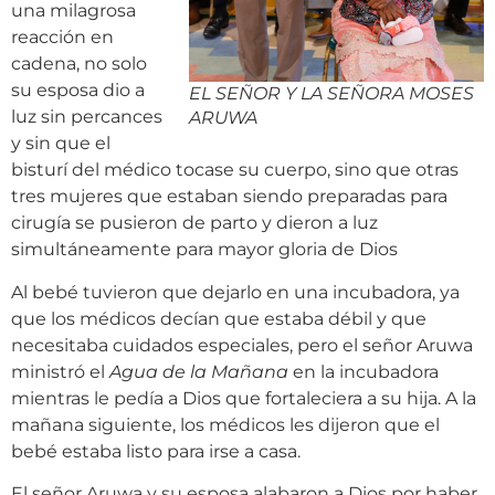
una milagrosa
reacción en
cadena, no solo
su esposa dio a
EL SEÑOR Y LA SEÑORA MOSES
luz sin percances
ARUWA
y sin que el
bisturí del médico tocase su cuerpo, sino que otras
tres mujeres que estaban siendo preparadas para
cirugía se pusieron de parto y dieron a luz
simultáneamente para mayor gloria de Dios
Al bebé tuvieron que dejarlo en una incubadora, ya
que los médicos decían que estaba débil y que
necesitaba cuidados especiales, pero el señor Aruwa
ministró el
Agua de la Mañana
en la incubadora
mientras le pedía a Dios que fortaleciera a su hija. A la
mañana siguiente, los médicos les dijeron que el
bebé estaba listo para irse a casa.
El señor Aruwa y su esposa alabaron a Dios por haber