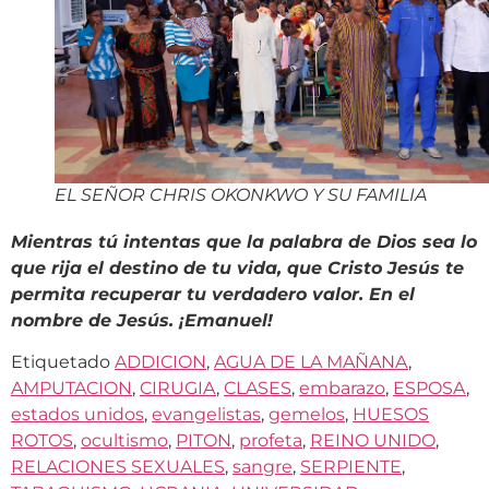
EL SEÑOR CHRIS OKONKWO Y SU FAMILIA
Mientras tú intentas que la palabra de Dios sea lo
que rija el destino de tu vida, que Cristo Jesús te
permita recuperar tu verdadero valor. En el
nombre de Jesús. ¡Emanuel!
Etiquetado
ADDICION
,
AGUA DE LA MAÑANA
,
AMPUTACION
,
CIRUGIA
,
CLASES
,
embarazo
,
ESPOSA
,
estados unidos
,
evangelistas
,
gemelos
,
HUESOS
ROTOS
,
ocultismo
,
PITON
,
profeta
,
REINO UNIDO
,
RELACIONES SEXUALES
,
sangre
,
SERPIENTE
,