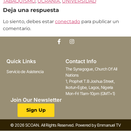
TABAQUISMO
,
UCRANIA
,
UNIVERSIDAD
Deja una respuesta
Lo siento, debes estar
conectado
para publicar un
comentario.
Quick Links
Contact Info
The Synagogue, Church Of All
Servicio de Asistencia
Nations
1, Prophet T.B Joshua Street,
Ikotun-Egbe, Lagos, Nigeria
Mon-Fri 11am-10pm (GMT+1)
Join Our Newsletter
Sign Up
© 2026 SCOAN. All Rights Reserved. Powered by Emmanuel TV