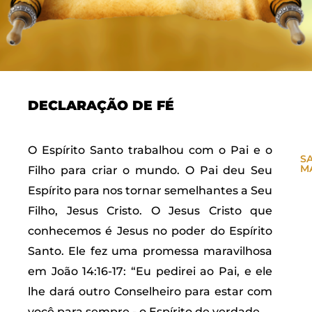
DECLARAÇÃO DE FÉ
O Espírito Santo trabalhou com o Pai e o
S
M
Filho para criar o mundo. O Pai deu Seu
Espírito para nos tornar semelhantes a Seu
Filho, Jesus Cristo. O Jesus Cristo que
conhecemos é Jesus no poder do Espírito
Santo. Ele fez uma promessa maravilhosa
em João 14:16-17: “Eu pedirei ao Pai, e ele
lhe dará outro Conselheiro para estar com
você para sempre - o Espírito de verdade.