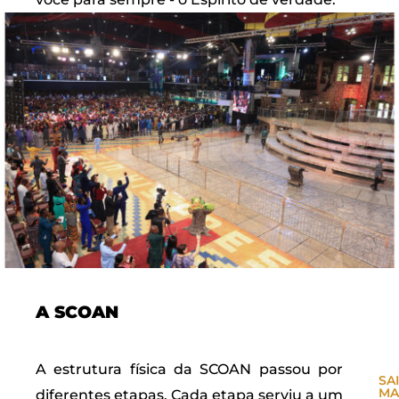
A SCOAN
A estrutura física da SCOAN passou por
SA
MA
diferentes etapas. Cada etapa serviu a um