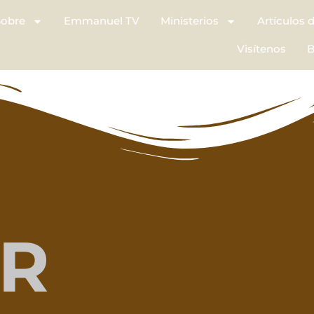
Sobre
Emmanuel TV
Ministerios
Artículos 
Visítenos
B
R