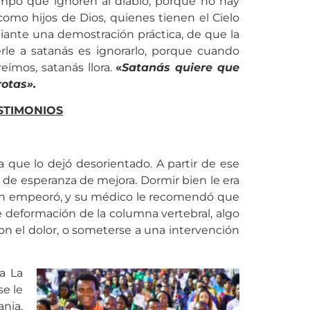
empo que ignoren al diablo, porque no hay
como hijos de Dios, quienes tienen el Cielo
ediante una demostración práctica, de que la
le a satanás es ignorarlo, porque cuando
reímos, satanás llora.
«
Satanás quiere que
rotas».
STIMONIOS
 que lo dejó desorientado. A partir de ese
de esperanza de mejora. Dormir bien le era
ación empeoró, y su médico le recomendó que
ave deformación de la columna vertebral, algo
con el dolor, o someterse a una intervención
a La
se le
ania,