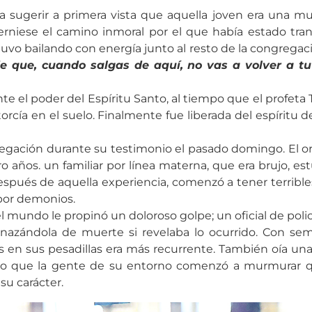
sugerir a primera vista que aquella joven era una muje
erniese el camino inmoral por el que había estado tra
o bailando con energía junto al resto de la congregación
 que, cuando salgas de aquí, no vas a volver a tu
e el poder del Espíritu Santo, al tiempo que el profeta 
etorcía en el suelo. Finalmente fue liberada del espírit
congregación durante su testimonio el pasado domingo. El
ro años. un familiar por línea materna, que era brujo, es
después de aquella experiencia, comenzó a tener terribl
 por demonios.
l mundo le propinó un doloroso golpe; un oficial de polic
amenazándola de muerte si revelaba lo ocurrido. Con se
s en sus pesadillas era más recurrente. También oía una
sino que la gente de su entorno comenzó a murmurar q
su carácter.