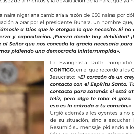
asez de alimentos y la devaluación de la naira, que ya ha
 naira nigeriana cambiaría a razón de 650 nairas por dó
egación a orar por el presidente Buhara, un hombre que
ámosle a Dios que le otorgue lo que necesite. Si no
erza y capacitación. ¡Fuerza donde hay debilidad! ¡
 al Señor que nos conceda la gracia necesaria para
emos pidiendo una democracia ininterrumpida».
La Evangelista Ruth comparti
CONTIGO
, en el que recordó a los 
Jesucristo:
«El corazón de un crey
contacto con el Espíritu Santo. 
contacto para satanás si está at
feliz, pero algo te roba el gozo
eso es la entrada a tu corazón.»
Urgió además a los oyentes a no p
de su situación, sino a escuchar
Resumió su mensaje pidiendo a los