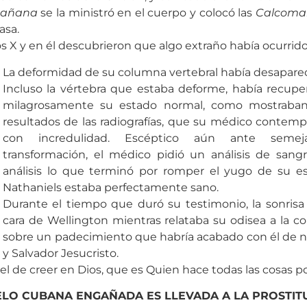
Mañana
se la ministró en el cuerpo y colocó las
Calcoma
asa.
os X y en él descubrieron que algo extraño había ocurrido
La deformidad de su columna vertebral había desaparec
Incluso la vértebra que estaba deforme, había recupe
milagrosamente su estado normal, como mostraban
resultados de las radiografías, que su médico contemp
con incredulidad. Escéptico aún ante semej
transformación, el médico pidió un análisis de sang
análisis lo que terminó por romper el yugo de su es
Nathaniels estaba perfectamente sano.
Durante el tiempo que duró su testimonio, la sonrisa
cara de Wellington mientras relataba su odisea a la c
sobre un padecimiento que habría acabado con él de no
y Salvador Jesucristo.
el de creer en Dios, que es Quien hace todas las cosas p
LO CUBANA ENGAÑADA ES LLEVADA A LA PROSTIT