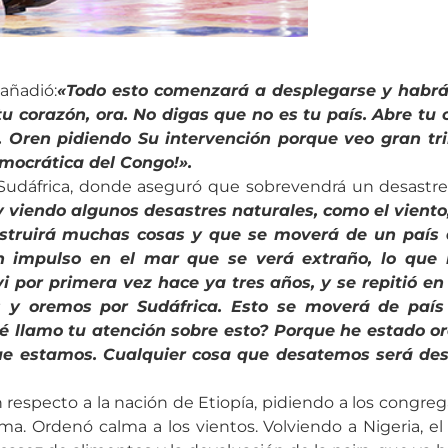
añadió:
«Todo esto comenzará a desplegarse y habrá
 tu corazón, ora. No digas que no es tu país. Abre tu 
 Oren pidiendo Su intervención porque veo gran trib
emocrática del Congo!».
Sudáfrica, donde aseguró que sobrevendrá un desastre n
 viendo algunos desastres naturales, como el viento
estruirá muchas cosas y que se moverá de un país a
impulso en el mar que se verá extraño, lo que n
 por primera vez hace ya tres años, y se repitió e
 y oremos por Sudáfrica. Esto se moverá de país
ué llamo tu atención sobre esto? Porque he estado o
que estamos. Cualquier cosa que desatemos será des
 respecto a la nación de Etiopía, pidiendo a los congre
ima. Ordenó calma a los vientos. Volviendo a Nigeria, 