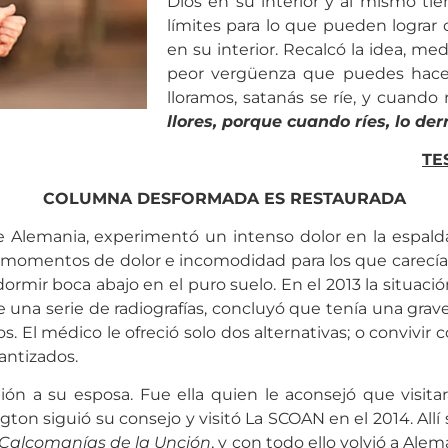
Dios en su interior y al mismo ti
límites para lo que pueden lograr 
en su interior. Recalcó la idea, m
peor vergüenza que puedes hacer
lloramos, satanás se ríe, y cuando 
llores, porque cuando ríes, lo der
TE
COLUMNA DESFORMADA ES RESTAURADA
e Alemania, experimentó un intenso dolor en la espalda
momentos de dolor e incomodidad para los que carecía 
 dormir boca abajo en el puro suelo. En el 2013 la situ
rle una serie de radiografías, concluyó que tenía una gr
 El médico le ofreció solo dos alternativas; o convivir 
antizados.
ón a su esposa. Fue ella quien le aconsejó que visitar
ton siguió su consejo y visitó La SCOAN en el 2014. Allí 
Calcomanías de la Unción
, y con todo ello volvió a Alem