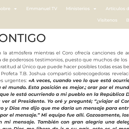
Sobre
Emmanuel TV
Ministerios
Artículos 
Visítenos
B
CONTIGO
 la atmósfera mientras el Coro ofrecía canciones de ad
ha de poderosos testimonios, puesto que muchos de los 
gratitud al Único que puede hacer posibles todas esas b
 Profeta T.B. Joshua compartió sobrecogedoras revel
nes urgentes:
«A veces, cuando veo lo que está ocurri
el mundo. Esta posición es mejor.; orar por el mund
 que le está ocurriendo a mi pueblo en la República
a ver al Presidente. Yo oré y pregunté; “¿viajar al Co
vo y Dios me dijo que me daría un mensaje para entreg
r el mensaje.” Mi equipo fue allí. Gozosamente, los
ron mi mensaje. También con gran alegría una dele
 que Dios me libere de ir a su país, este es el men