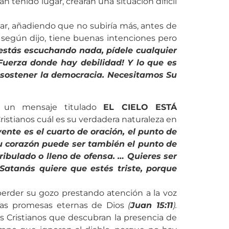
n tenido lugar, crearán una situación difícil
lar, añadiendo que no subiría más, antes de
, según dijo, tiene buenas intenciones pero
 estás escuchando nada, pídele cualquier
Fuerza donde hay debilidad! Y lo que es
 sostener la democracia. Necesitamos Su
ó un mensaje titulado
EL CIELO ESTÁ
Cristianos cuál es su verdadera naturaleza en
ente es el cuarto de oración, el punto de
Tu corazón puede ser también el punto de
ribulado o lleno de ofensa. … Quieres ser
. Satanás quiere que estés triste, porque
erder su gozo prestando atención a la voz
 las promesas eternas de Dios
(
Juan 15:11
).
 Cristianos que descubran la presencia de