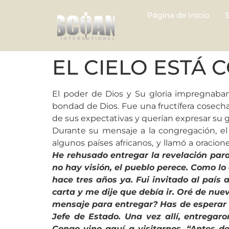
Página de Inicio
EL CIELO ESTÁ 
El poder de Dios y Su gloria impregnaban
bondad de Dios. Fue una fructífera cosec
de sus expectativas y querían expresar su 
Durante su mensaje a la congregación, el
algunos países africanos, y llamó a oracio
He rehusado entregar la revelación para 
no hay visión, el pueblo perece. Como lo
hace tres años ya. Fui invitado al país 
carta y me dije que debía ir. Oré de nue
mensaje para entregar? Has de esperar po
Jefe de Estado. Una vez allí, entrega
Congo vino aquí a visitarnos.
“Antes de