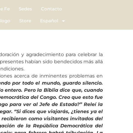
de Fe
Sedes
Contacto
logo
Store
Español
oración y agradecimiento para celebrar la
presentes habían sido bendecidos más allá
endiciones.
aciones acerca de inminentes problemas en
endo por todo el mundo, guardo silencio.
o entero. Pero la Biblia dice que, cuando
 Democrática del Congo. Creo que esto fue
ngo para ver al Jefe de Estado?” Releí la
ar. “Si dices que viajarás, ¿tienes ya el
 recibieron como visitantes invitados del
gación de la República Democrática del
saje; para febrero habrá tribulación. La