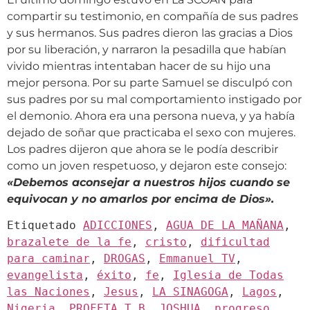
compartir su testimonio, en compañía de sus padres
y sus hermanos. Sus padres dieron las gracias a Dios
por su liberación, y narraron la pesadilla que habían
vivido mientras intentaban hacer de su hijo una
mejor persona. Por su parte Samuel se disculpó con
sus padres por su mal comportamiento instigado por
el demonio. Ahora era una persona nueva, y ya había
dejado de soñar que practicaba el sexo con mujeres.
Los padres dijeron que ahora se le podía describir
como un joven respetuoso, y dejaron este consejo:
«Debemos aconsejar a nuestros hijos cuando se
equivocan y no amarlos por encima de Dios».
Etiquetado
ADICCIONES
,
AGUA DE LA MAÑANA
,
brazalete de la fe
,
cristo
,
dificultad
para caminar
,
DROGAS
,
Emmanuel TV
,
evangelista
,
éxito
,
fe
,
Iglesia de Todas
las Naciones
,
Jesus
,
LA SINAGOGA
,
Lagos
,
Nigeria
,
PROFETA T.B. JOSHUA
,
progreso
,