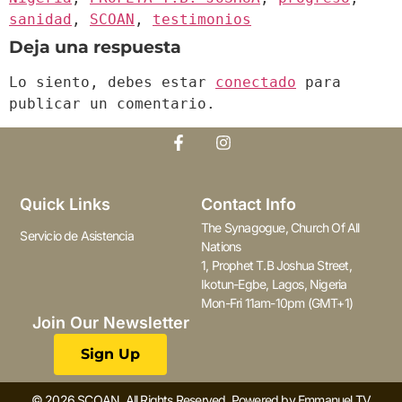
sanidad
,
SCOAN
,
testimonios
Deja una respuesta
Lo siento, debes estar
conectado
para
publicar un comentario.
Quick Links
Contact Info
The Synagogue, Church Of All
Servicio de Asistencia
Nations
1, Prophet T.B Joshua Street,
Ikotun-Egbe, Lagos, Nigeria
Mon-Fri 11am-10pm (GMT+1)
Join Our Newsletter
Sign Up
© 2026 SCOAN. All Rights Reserved. Powered by Emmanuel TV