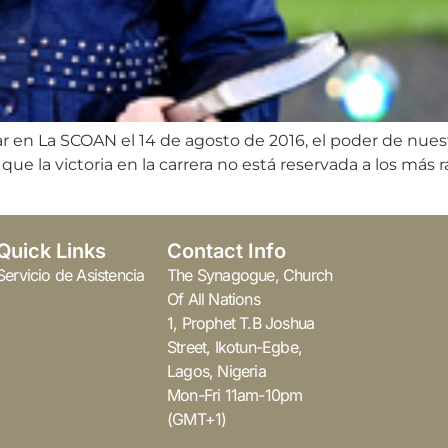
ar en La SCOAN el 14 de agosto de 2016, el poder de nues
que la victoria en la carrera no está reservada a los más r
Quick Links
Contact Info
Servicio de Asistencia
The Synagogue, Church
Of All Nations
1, Prophet T.B Joshua
Street, Ikotun-Egbe,
Lagos, Nigeria
Mon-Fri 11am-10pm
(GMT+1)