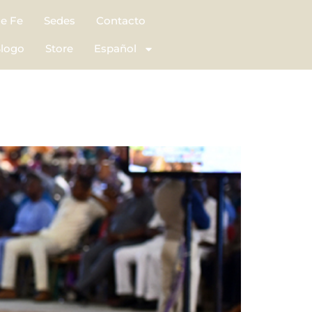
de Fe
Sedes
Contacto
logo
Store
Español