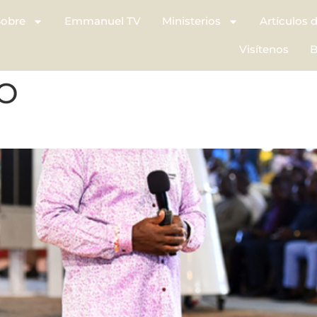
Sobre
Emmanuel TV
Ministerios
Artículos 
Visítenos
B
O