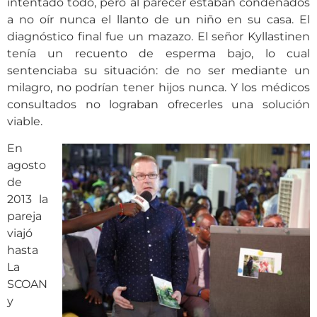
intentado todo, pero al parecer estaban condenados
a no oír nunca el llanto de un niño en su casa. El
diagnóstico final fue un mazazo. El señor Kyllastinen
tenía un recuento de esperma bajo, lo cual
sentenciaba su situación: de no ser mediante un
milagro, no podrían tener hijos nunca. Y los médicos
consultados no lograban ofrecerles una solución
viable.
En
agosto
de
2013 la
pareja
viajó
hasta
La
SCOAN
y