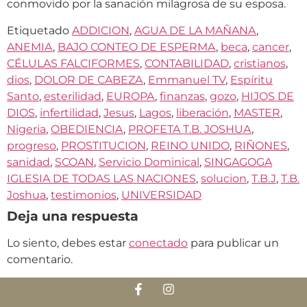
conmovido por la sanación milagrosa de su esposa.
Etiquetado
ADDICION
,
AGUA DE LA MAÑANA
,
ANEMIA
,
BAJO CONTEO DE ESPERMA
,
beca
,
cancer
,
CÉLULAS FALCIFORMES
,
CONTABILIDAD
,
cristianos
,
dios
,
DOLOR DE CABEZA
,
Emmanuel TV
,
Espíritu
Santo
,
esterilidad
,
EUROPA
,
finanzas
,
gozo
,
HIJOS DE
DIOS
,
infertilidad
,
Jesus
,
Lagos
,
liberación
,
MASTER
,
Nigeria
,
OBEDIENCIA
,
PROFETA T.B. JOSHUA
,
progreso
,
PROSTITUCION
,
REINO UNIDO
,
RIÑONES
,
sanidad
,
SCOAN
,
Servicio Dominical
,
SINGAGOGA
IGLESIA DE TODAS LAS NACIONES
,
solucion
,
T.B.J
,
T.B.
Joshua
,
testimonios
,
UNIVERSIDAD
Deja una respuesta
Lo siento, debes estar
conectado
para publicar un
comentario.