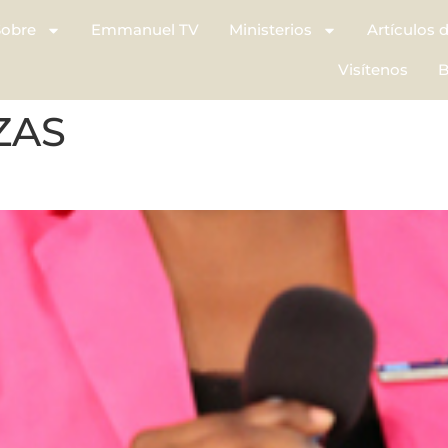
Sobre
Emmanuel TV
Ministerios
Artículos 
Visítenos
B
ZAS