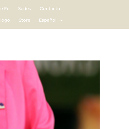
de Fe
Sedes
Contacto
logo
Store
Español