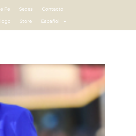
de Fe
Sedes
Contacto
logo
Store
Español