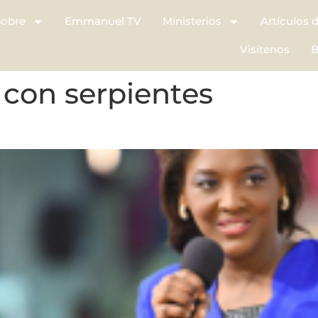
Sobre
Emmanuel TV
Ministerios
Artículos 
Visítenos
B
con serpientes