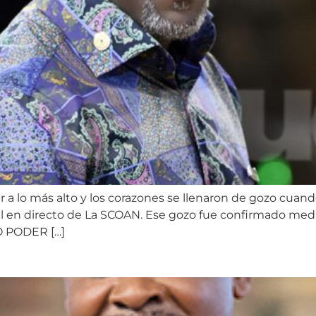
gar a lo más alto y los corazones se llenaron de gozo cuan
 en directo de La SCOAN. Ese gozo fue confirmado media
O PODER […]