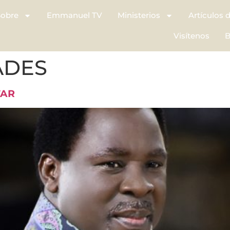
Sobre
Emmanuel TV
Ministerios
Artículos 
Visítenos
B
ADES
TAR