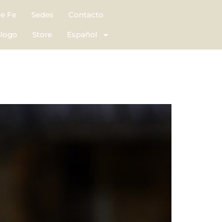
de Fe
Sedes
Contacto
logo
Store
Español