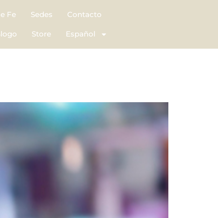
de Fe
Sedes
Contacto
logo
Store
Español