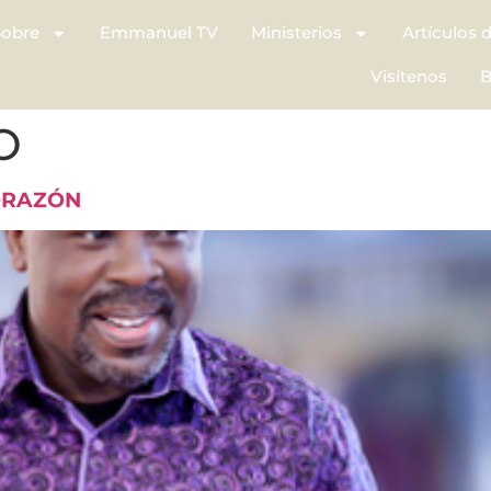
Sobre
Emmanuel TV
Ministerios
Artículos 
Visítenos
B
O
CORAZÓN