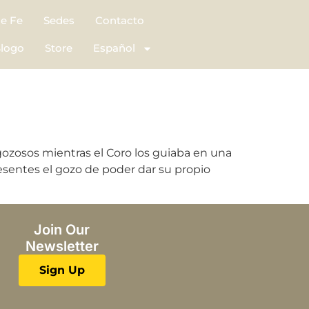
de Fe
Sedes
Contacto
logo
Store
Español
gozosos mientras el Coro los guiaba en una
resentes el gozo de poder dar su propio
Join Our
Newsletter
Sign Up