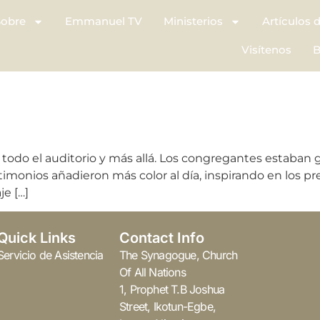
Sobre
Emmanuel TV
Ministerios
Artículos 
Visítenos
B
 todo el auditorio y más allá. Los congregantes estaban 
stimonios añadieron más color al día, inspirando en los p
e […]
Quick Links
Contact Info
Servicio de Asistencia
The Synagogue, Church
Of All Nations
1, Prophet T.B Joshua
Street, Ikotun-Egbe,