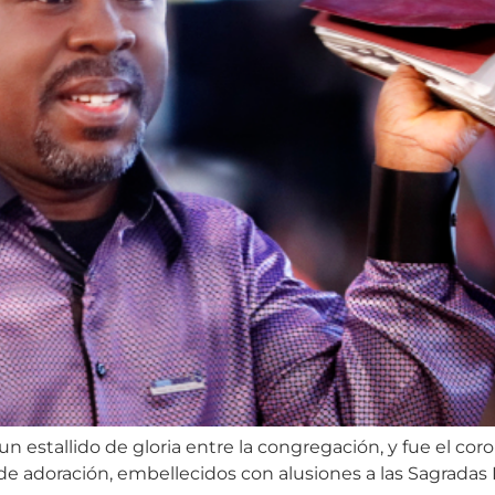
n estallido de gloria entre la congregación, y fue el cor
 de adoración, embellecidos con alusiones a las Sagradas Es