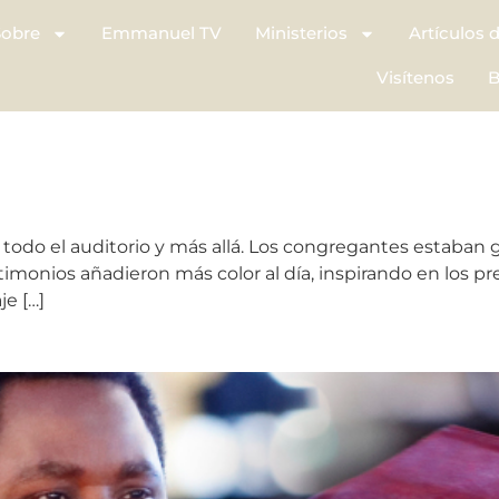
Sobre
Emmanuel TV
Ministerios
Artículos 
Visítenos
B
 todo el auditorio y más allá. Los congregantes estaban 
stimonios añadieron más color al día, inspirando en los p
e […]