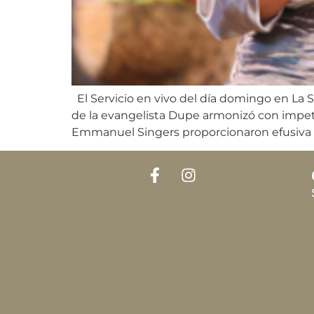
El Servicio en vivo del día domingo en La S
de la evangelista Dupe armonizó con impetu 
Emmanuel Singers proporcionaron efusiva 