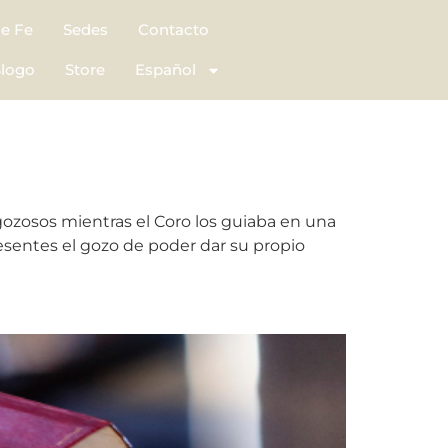
de Fe
Sedes
Contacto
logo
Store
Español
gozosos mientras el Coro los guiaba en una
resentes el gozo de poder dar su propio