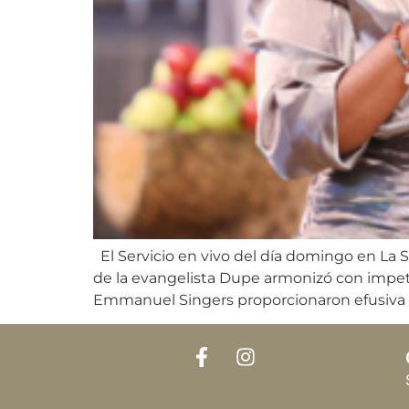
El Servicio en vivo del día domingo en La S
de la evangelista Dupe armonizó con impetu 
Emmanuel Singers proporcionaron efusiva 