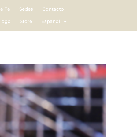
de Fe
Sedes
Contacto
logo
Store
Español