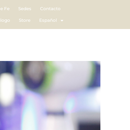
de Fe
Sedes
Contacto
logo
Store
Español