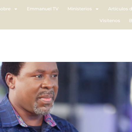
Sobre
Emmanuel TV
Ministerios
Artículos 
Visítenos
B