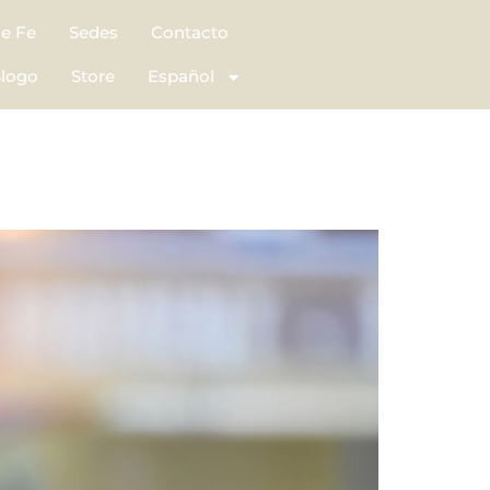
de Fe
Sedes
Contacto
logo
Store
Español