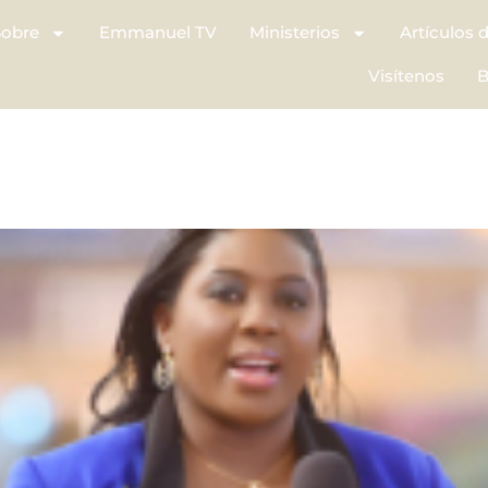
Sobre
Emmanuel TV
Ministerios
Artículos 
Visítenos
B