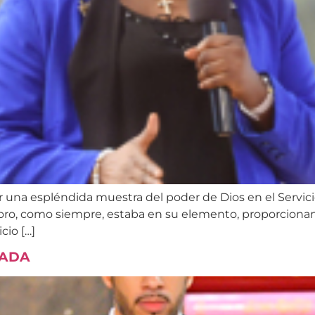
 una espléndida muestra del poder de Dios en el Servic
 coro, como siempre, estaba en su elemento, proporcionan
cio […]
CADA