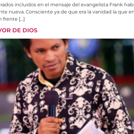
rados incluidos en el mensaje del evangelista Frank había
e nueva. Consciente ya de que era la vanidad la que em
n frente […]
VOR DE DIOS