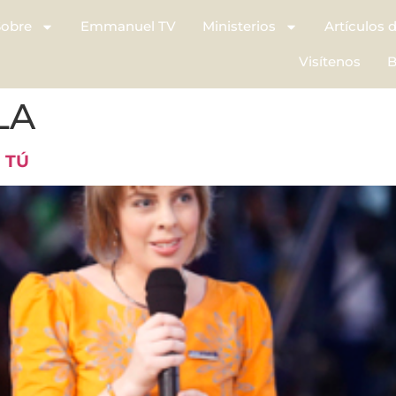
Sobre
Emmanuel TV
Ministerios
Artículos 
Visítenos
B
LA
 TÚ