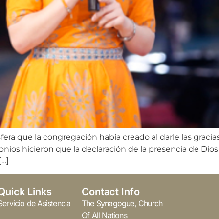
sfera que la congregación había creado al darle las gracia
nios hicieron que la declaración de la presencia de Dios 
[…]
Quick Links
Contact Info
Servicio de Asistencia
The Synagogue, Church
Of All Nations