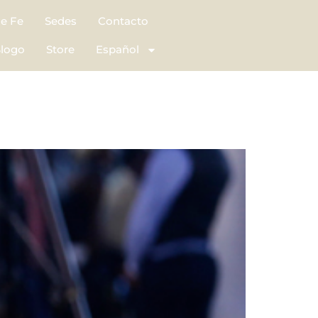
de Fe
Sedes
Contacto
logo
Store
Español