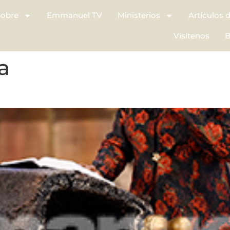
Sobre
Emmanuel TV
Ministerios
Artículos 
Visítenos
B
a