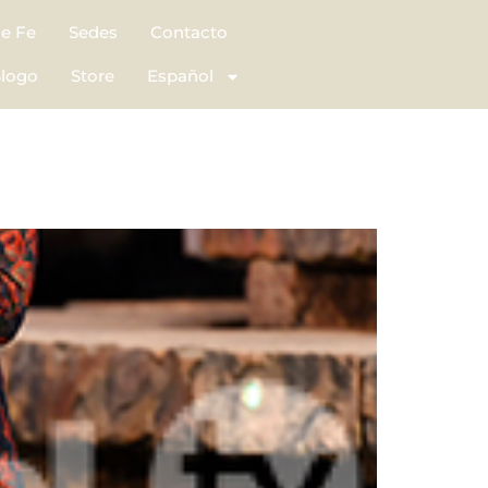
de Fe
Sedes
Contacto
logo
Store
Español