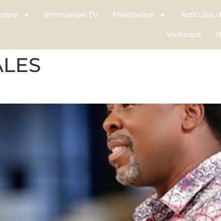
Sobre
Emmanuel TV
Ministerios
Artículos 
Visítenos
B
ALES