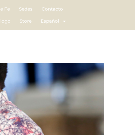
de Fe
Sedes
Contacto
logo
Store
Español