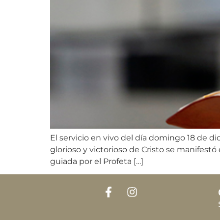
El servicio en vivo del día domingo 18 de d
glorioso y victorioso de Cristo se manifestó 
guiada por el Profeta […]