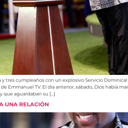
a y tres cumpleaños con un explosivo Servicio Dominical
la de Emmanuel TV. El día anterior, sábado, Dios había 
 y que aguardaban su […]
TA UNA RELACIÓN