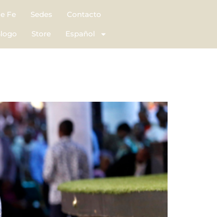
de Fe
Sedes
Contacto
logo
Store
Español