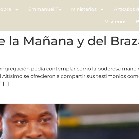
Sobre
Emmanuel TV
Ministerios
Artículos 
Visítenos
B
 la Mañana y del Braza
a congregación podía contemplar cómo la poderosa mano de
Altísimo se ofrecieron a compartir sus testimonios como
 […]