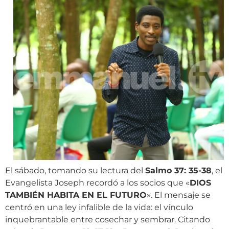
El sábado, tomando su lectura del
Salmo 37: 35-38
, el
Evangelista Joseph recordó a los socios que «
DIOS
TAMBIÉN HABITA EN EL FUTURO
». El mensaje se
centró en una ley infalible de la vida: el vínculo
inquebrantable entre cosechar y sembrar. Citando