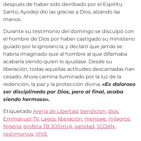
después de haber sido derribado por el Espíritu
Santo, Ayodeji dio las gracias a Dios, alzando las
manos.
Durante su testimonio del domingo se disculpó con
el hombre de Dios por haber castigado su ministerio
guiado por la ignorancia, y declaró que jamás se
habría imaginado que al hombre al que difamaba
acabaría siendo quien lo ayudase. Desde su
liberación, todas aquellas actitudes descarriadas han
cesado. Ahora camina iluminado por la luz de la
redención, la paz y la protección divina.
«
Es doloroso
ser disciplinado por Dios, pero al final, acaba
siendo hermoso
»
.
Etiquetado
Arena de Libertad
,
bendicion
,
dios
,
Emmanuel TV
,
Lagos
,
liberación
,
mensaje
,
milagros
,
Nigeria
,
profeta TB JOSHUA
,
sanidad
,
SCOAN
,
testimonios
,
VIVE