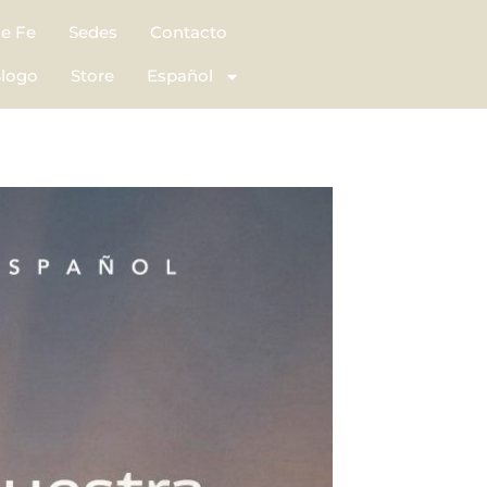
de Fe
Sedes
Contacto
logo
Store
Español