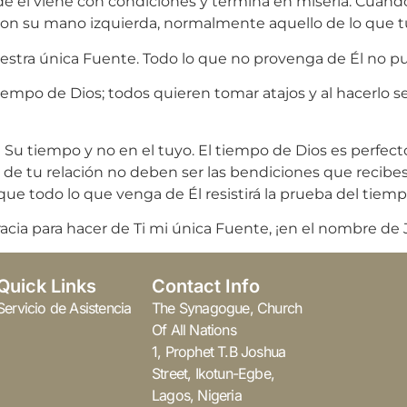
e él viene con condiciones y termina en miseria. Cuand
 con su mano izquierda, normalmente aquello de lo que t
estra única Fuente. Todo lo que no provenga de Él no pu
iempo de Dios; todos quieren tomar atajos y al hacerlo s
Su tiempo y no en el tuyo. El tiempo de Dios es perfect
de tu relación no deben ser las bendiciones que recibes
que todo lo que venga de Él resistirá la prueba del tiemp
gracia para hacer de Ti mi única Fuente, ¡en el nombre de
Quick Links
Contact Info
Servicio de Asistencia
The Synagogue, Church
Of All Nations
1, Prophet T.B Joshua
Street, Ikotun-Egbe,
Lagos, Nigeria