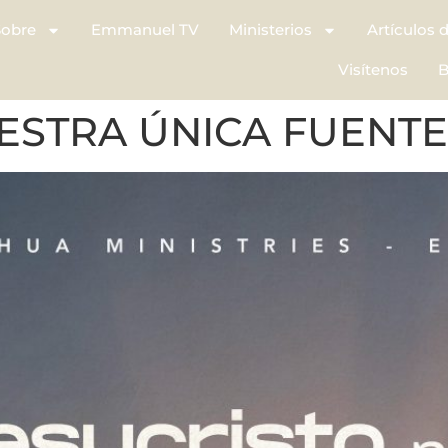
Sobre
Emmanuel TV
Ministerios
Artículos 
Visítenos
B
UESTRA ÚNICA FUENTE