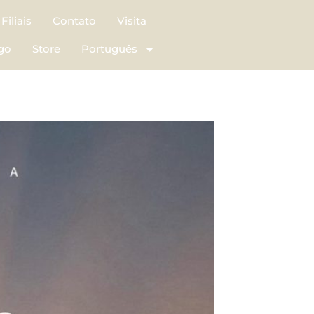
Filiais
Contato
Visita
go
Store
Português