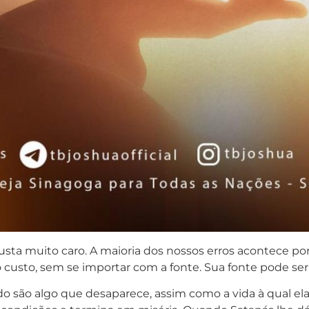
usta muito caro. A maioria dos nossos erros acontece p
 custo, sem se importar com a fonte. Sua fonte pode ser
 são algo que desaparece, assim como a vida à qual el