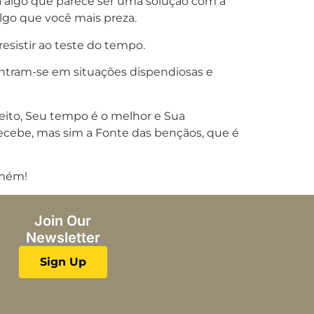
 algo que parece ser uma solução com a
lgo que você mais preza.
esistir ao teste do tempo.
ontram-se em situações dispendiosas e
eito, Seu tempo é o melhor e Sua
ecebe, mas sim a Fonte das bençãos, que é
Amém!
Join Our
Newsletter
Sign Up