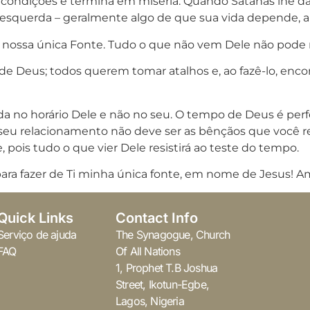
ondições e termina em miséria. Quando Satanás lhe dá
o esquerda – geralmente algo de que sua vida depende, a
, nossa única Fonte. Tudo o que não vem Dele não pode r
e Deus; todos querem tomar atalhos e, ao fazê-lo, enc
da no horário Dele e não no seu. O tempo de Deus é perf
seu relacionamento não deve ser as bênçãos que você r
e, pois tudo o que vier Dele resistirá ao teste do tempo.
 para fazer de Ti minha única fonte, em nome de Jesus! 
Quick Links
Contact Info
Serviço de ajuda
The Synagogue, Church
FAQ
Of All Nations
1, Prophet T.B Joshua
Street, Ikotun-Egbe,
Lagos, Nigeria