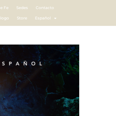
de Fe
Sedes
Contacto
logo
Store
Español