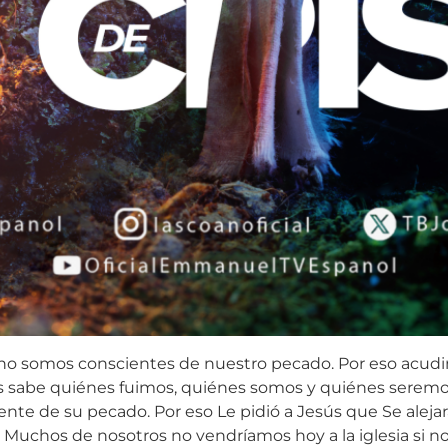
ya no somos conscientes de nuestro pecado. Por eso acud
s sabe quiénes fuimos, quiénes somos y quiénes seremos
ente de su pecado. Por eso Le pidió a Jesús que Se aleja
 Muchos de nosotros no vendríamos hoy a la iglesia si no