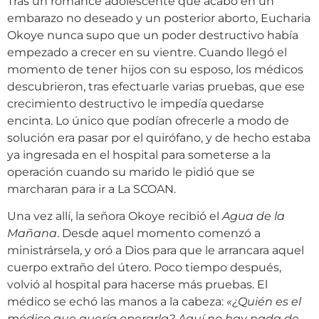
Tras un romance adolescente que acabó en un
embarazo no deseado y un posterior aborto, Eucharia
Okoye nunca supo que un poder destructivo había
empezado a crecer en su vientre. Cuando llegó el
momento de tener hijos con su esposo, los médicos
descubrieron, tras efectuarle varias pruebas, que ese
crecimiento destructivo le impedía quedarse
encinta. Lo único que podían ofrecerle a modo de
solución era pasar por el quirófano, y de hecho estaba
ya ingresada en el hospital para someterse a la
operación cuando su marido le pidió que se
marcharan para ir a La SCOAN.
Una vez allí, la señora Okoye recibió el
Agua de la
Mañana
. Desde aquel momento comenzó a
ministrársela, y oró a Dios para que le arrancara aquel
cuerpo extraño del útero. Poco tiempo después,
volvió al hospital para hacerse más pruebas. El
médico se echó las manos a la cabeza:
«¿Quién es el
médico que quería operarla? Aquí no hay nada de