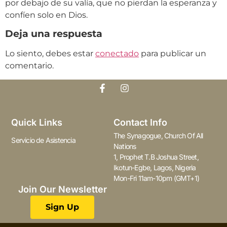
por debajo de su valía, que no pierdan la esperanza y
confíen solo en Dios.
Deja una respuesta
Lo siento, debes estar
conectado
para publicar un
comentario.
Quick Links
Contact Info
The Synagogue, Church Of All
Servicio de Asistencia
Nations
1, Prophet T.B Joshua Street,
Ikotun-Egbe, Lagos, Nigeria
Mon-Fri 11am-10pm (GMT+1)
Join Our Newsletter
Sign Up