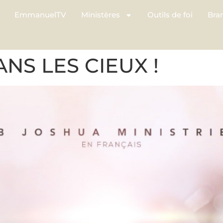
EmmanuelTV
Ministères
Outils de foi
Bra
NS LES CIEUX !