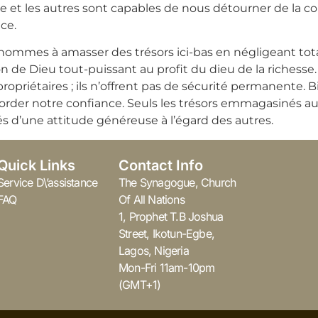
lle et les autres sont capables de nous détourner de la co
ce.
 hommes à amasser des trésors ici-bas en négligeant tota
de Dieu tout-puissant au profit du dieu de la richesse. 
ropriétaires ; ils n’offrent pas de sécurité permanente. B
corder notre confiance. Seuls les trésors emmagasinés a
 d’une attitude généreuse à l’égard des autres.
Quick Links
Contact Info
Service D\’assistance
The Synagogue, Church
FAQ
Of All Nations
1, Prophet T.B Joshua
Street, Ikotun-Egbe,
Lagos, Nigeria
Mon-Fri 11am-10pm
(GMT+1)