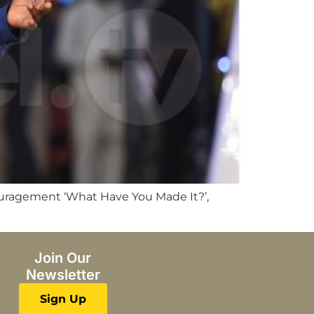
uragement ‘What Have You Made It?’,
Join Our
Newsletter
Sign Up