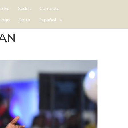
de Fe
Sedes
Contacto
logo
Store
Español
OAN