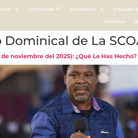
Sobre
Emmanuel TV
Ministerios
Artículos 
Visítenos
B
io Dominical de La SC
3 de noviembre del 2025): ¿Qué Le Has Hecho?