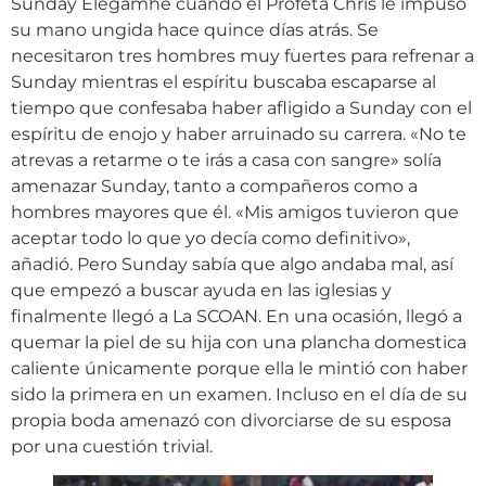
Sunday Elegamhe cuando el Profeta Chris le impuso
su mano ungida hace quince días atrás. Se
necesitaron tres hombres muy fuertes para refrenar a
Sunday mientras el espíritu buscaba escaparse al
tiempo que confesaba haber afligido a Sunday con el
espíritu de enojo y haber arruinado su carrera. «No te
atrevas a retarme o te irás a casa con sangre» solía
amenazar Sunday, tanto a compañeros como a
hombres mayores que él. «Mis amigos tuvieron que
aceptar todo lo que yo decía como definitivo»,
añadió. Pero Sunday sabía que algo andaba mal, así
que empezó a buscar ayuda en las iglesias y
finalmente llegó a La SCOAN. En una ocasión, llegó a
quemar la piel de su hija con una plancha domestica
caliente únicamente porque ella le mintió con haber
sido la primera en un examen. Incluso en el día de su
propia boda amenazó con divorciarse de su esposa
por una cuestión trivial.