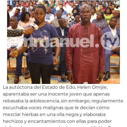
La autóctona del Estado de Edo, Helen Omijie,
aparentaba ser una inocente joven que apenas
rebasaba la adolescencia, sin embargo, regularmente
escuchaba voces malignas que le decían cómo
mezclar hierbas en una olla negra y elaboraba
hechizos y encantamientos con ellas para poder