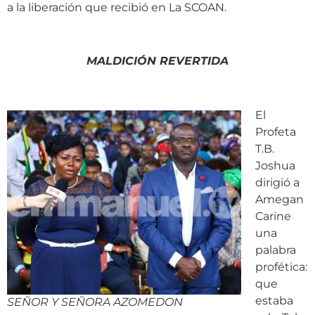
a la liberación que recibió en La SCOAN.
MALDICIÓN REVERTIDA
El
Profeta
T.B.
Joshua
dirigió a
Amegan
Carine
una
palabra
profética:
que
estaba
SEÑOR Y SEÑORA AZOMEDON