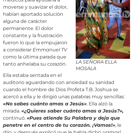
moverse y suavizar el dolor,
habían aportado solución
alguna de carácter
permanente. El dolor
constante y la frustración
fueron lo que la empujaron
a considerar
Emmanuel TV
como la última parada que
LA SEÑORA ELLA
tanto anhelaba su corazón.
MOSALA
Ella estaba sentada en el
auditorio aguardando con ansiedad su sanidad
cuando el hombre de Dios Profeta T.B. Joshua se
acercó a ella y le dirigió unas palabras muy sencillas:
«No sabes cuánto amas a Jesús»
. Ella alzó la
mirada.
«¿Quieres saber cuánto amas a Jesús?»,
continuó.
«Pues atiende Su Palabra y deja que
penetre en el centro de tu corazón. ¡Vamos!»
, le
dijo, y después explicó que le había dicho
¡vamos!