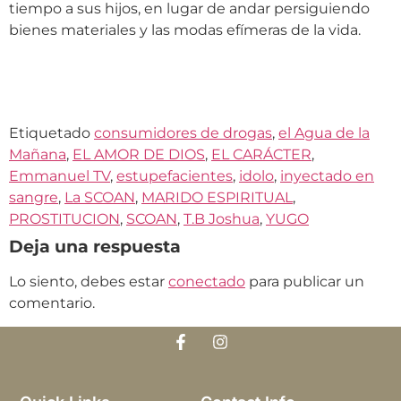
tiempo a sus hijos, en lugar de andar persiguiendo
bienes materiales y las modas efímeras de la vida.
Etiquetado
consumidores de drogas
,
el Agua de la
Mañana
,
EL AMOR DE DIOS
,
EL CARÁCTER
,
Emmanuel TV
,
estupefacientes
,
idolo
,
inyectado en
sangre
,
La SCOAN
,
MARIDO ESPIRITUAL
,
PROSTITUCION
,
SCOAN
,
T.B Joshua
,
YUGO
Deja una respuesta
Lo siento, debes estar
conectado
para publicar un
comentario.