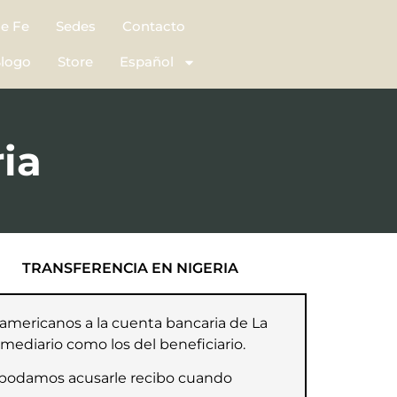
de Fe
Sedes
Contacto
logo
Store
Español
ia
TRANSFERENCIA EN NIGERIA
s americanos a la cuenta bancaria de La
rmediario como los del beneficiario.
e podamos acusarle recibo cuando