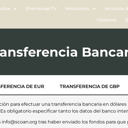
Sobre
Emmanuel TV
Ministerios
Artículos 
Visítenos
B
ransferencia Bancar
FERENCIA DE EUR
TRANSFERENCIA DE GBP
ación para efectuar una transferencia bancaria en dólare
Es obligatorio especificar tanto los datos del banco inte
 a info@scoan.org tras haber enviado los fondos para qu