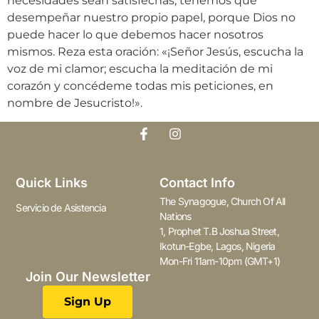
necesidades sean satisfechas, tenemos que
desempeñar nuestro propio papel, porque Dios no
puede hacer lo que debemos hacer nosotros
mismos. Reza esta oración: «¡Señor Jesús, escucha la
voz de mi clamor; escucha la meditación de mi
corazón y concédeme todas mis peticiones, en
nombre de Jesucristo!».
Quick Links
Contact Info
The Synagogue, Church Of All
Servicio de Asistencia
Nations
1, Prophet T.B Joshua Street,
Ikotun-Egbe, Lagos, Nigeria
Mon-Fri 11am-10pm (GMT+1)
Join Our Newsletter
Sign Up