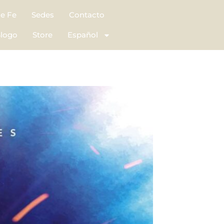
de Fe
Sedes
Contacto
logo
Store
Español