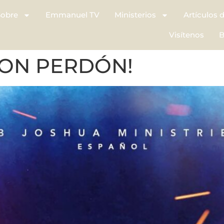
Sobre
Emmanuel TV
Ministerios
Artículos 
Visítenos
B
 CON PERDÓN!