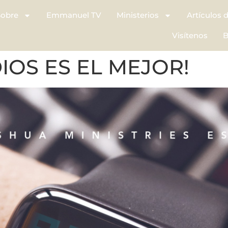
Sobre
Emmanuel TV
Ministerios
Artículos 
Visítenos
B
DIOS ES EL MEJOR!