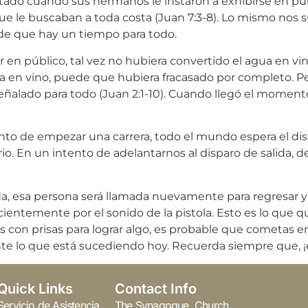
do cuando sus hermanos le instaron a exhibirse en púb
ue le buscaban a toda costa (Juan 7:3-8). Lo mismo nos
de que hay un tiempo para todo.
 en público, tal vez no hubiera convertido el agua en vi
ua en vino, puede que hubiera fracasado por completo. 
ñalado para todo (Juan 2:1-10). Cuando llegó el momento 
de empezar una carrera, todo el mundo espera el disparo
ario. En un intento de adelantarnos al disparo de salida,
lida, esa persona será llamada nuevamente para regresar 
entemente por el sonido de la pistola. Esto es lo que qu
s con prisas para lograr algo, es probable que cometas er
nte lo que está sucediendo hoy. Recuerda siempre que, ¡e
Quick Links
Contact Info
Servicio de Asistencia
The Synagogue, Church