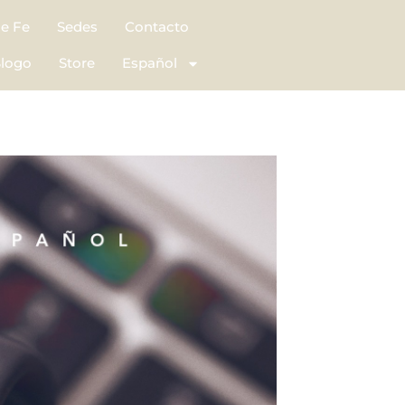
de Fe
Sedes
Contacto
logo
Store
Español