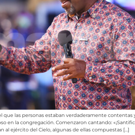
 el que las personas estaban verdaderamente contentas y
so en la congregación. Comenzaron cantando: «¡Santific
 al ejército del Cielo, algunas de ellas compuestas […]