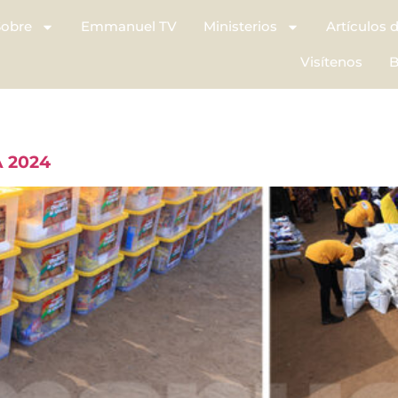
Sobre
Emmanuel TV
Ministerios
Artículos 
Visítenos
B
 2024