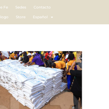
de Fe
Sedes
Contacto
logo
Store
Español