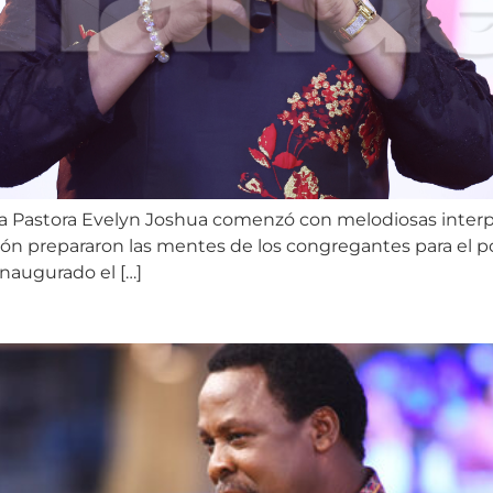
a Pastora Evelyn Joshua comenzó con melodiosas interp
ón prepararon las mentes de los congregantes para el p
inaugurado el […]