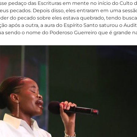
sse pedaço das Escrituras em mente no início do Culto
us pecados. Depois disso, eles entraram em uma sessão 
der do pecado sobre eles estava quebrado, tendo busca
o após a outra, a aura do Espírito Santo saturou o Aud
nua sendo o nome do Poderoso Guerreiro que é grande na