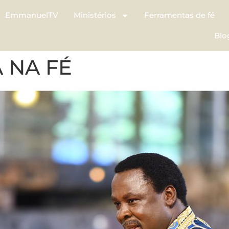
EmmanuelTV
Ministérios
Ferramentas de fé
Blo
 NA FÉ