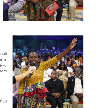
gnait
agna
 »,
 reçu
e
shua