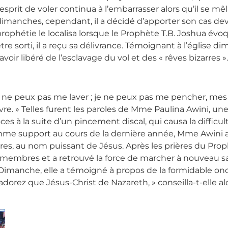
’esprit de voler continua à l’embarrasser alors qu’il se 
dimanches, cependant, il a décidé d’apporter son cas de
rophétie le localisa lorsque le Prophète T.B. Joshua évoq
tre sorti, il a reçu sa délivrance. Témoignant à l’église 
’avoir libéré de l’esclavage du vol et des « rêves bizarres ».
e ne peux pas me laver ; je ne peux pas me pencher, me
ivre. » Telles furent les paroles de Mme Paulina Awini, u
oces à la suite d’un pincement discal, qui causa la diffic
me support au cours de la dernière année, Mme Awini a 
ères, au nom puissant de Jésus. Après les prières du Proph
 membres et a retrouvé la force de marcher à nouveau sa
Dimanche, elle a témoigné à propos de la formidable oncti
’adorez que Jésus-Christ de Nazareth, » conseilla-t-elle 