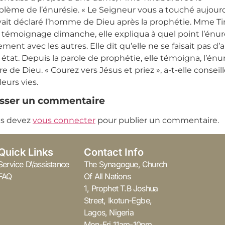
blème de l’énurésie. « Le Seigneur vous a touché aujour
avait déclaré l’homme de Dieu après la prophétie. Mme Ti
 témoignage dimanche, elle expliqua à quel point l’énuré
rement avec les autres. Elle dit qu’elle ne se faisait pas d
 état. Depuis la parole de prophétie, elle témoigna, l’én
ire de Dieu. « Courez vers Jésus et priez », a-t-elle cons
leurs vies.
isser un commentaire
s devez
vous connecter
pour publier un commentaire.
Quick Links
Contact Info
Service D\’assistance
The Synagogue, Church
FAQ
Of All Nations
1, Prophet T.B Joshua
Street, Ikotun-Egbe,
Lagos, Nigeria
Mon-Fri 11am-10pm