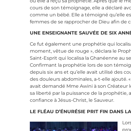
où elle a reçu sa prophétie. Après que le m
cours de son témoignage, elle a déclaré avo
comme un bébé. Elle a témoigné qu’elle est
femmes de se rapprocher de Dieu afin de con
UNE ENSEIGNANTE SAUVÉE DE SIX ANN
Ce fut également une prophétie qui localis
moment, vêtue de rouge », déclara le Prophèt
Saint-Esprit qui localisa la Ghanéenne au se
Confirmant la prophétie lors de son témoign
depuis six ans et qu’elle avait utilisé des 
des douleurs abdominales, a-t-elle ajouté. 
avait demandé Mme Awini à son Créateur lor
sa liberté par la puissance de la prophétie,
confiance à Jésus-Christ, le Sauveur.
LE FLÉAU D’ÉNURÉSIE PRIT FIN DANS L
Lor
pro