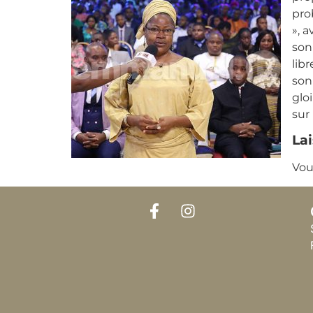
pro
», 
son
lib
son
glo
sur 
La
Vou