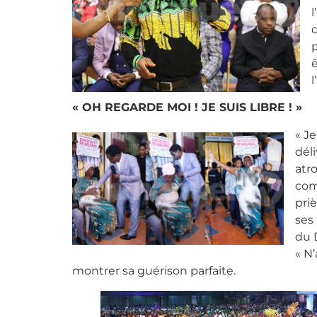
l
p
ê
l
« OH REGARDE MOI ! JE SUIS LIBRE ! »
« J
dél
atr
com
pri
ses
du 
« N
montrer sa guérison parfaite.