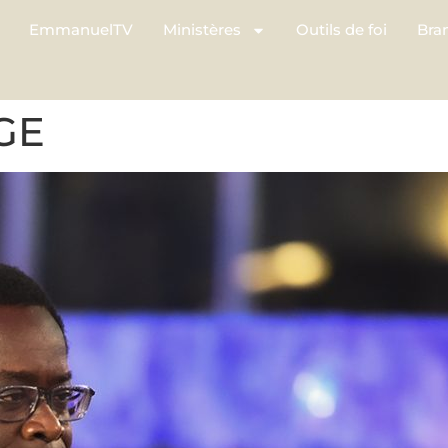
EmmanuelTV
Ministères
Outils de foi
Bra
GE