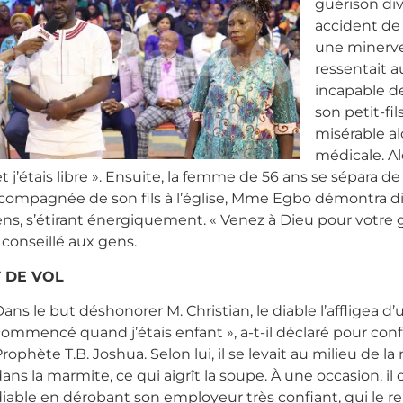
guérison div
accident de
une minerve 
ressentait a
incapable de
son petit-fi
misérable al
médicale. Al
c et j’étais libre ». Ensuite, la femme de 56 ans se sépara
ccompagnée de son fils à l’église, Mme Egbo démontra d
 sens, s’étirant énergiquement. « Venez à Dieu pour votre 
 conseillé aux gens.
 DE VOL
ans le but déshonorer M. Christian, le diable l’affligea d
commencé quand j’étais enfant », a-t-il déclaré pour con
rophète T.B. Joshua. Selon lui, il se levait au milieu de 
ans la marmite, ce qui aigrît la soupe. À une occasion, i
diable en dérobant son employeur très confiant, qui le r