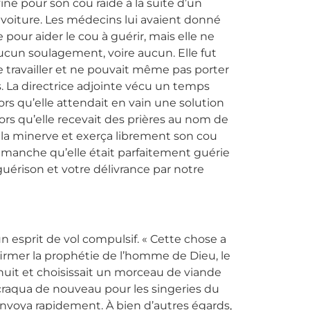
ine pour son cou raide à la suite d’un
 voiture. Les médecins lui avaient donné
pour aider le cou à guérir, mais elle ne
ucun soulagement, voire aucun. Elle fut
 travailler et ne pouvait même pas porter
ls. La directrice adjointe vécu un temps
ors qu’elle attendait en vain une solution
ors qu’elle recevait des prières au nom de
 de la minerve et exerça librement son cou
imanche qu’elle était parfaitement guérie
guérison et votre délivrance par notre
’un esprit de vol compulsif. « Cette chose a
firmer la prophétie de l’homme de Dieu, le
la nuit et choisissait un morceau de viande
l craqua de nouveau pour les singeries du
envoya rapidement. À bien d’autres égards,