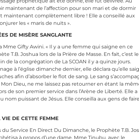
essage prophétique ait été donné, elle fut délivrée. Au
ir maintenant de l’affection pour son mari et de dormir
 maintenant complètement libre ! Elle a conseillé aux
jurer les « maris de nuits ».
ÉES DE MISÈRE SANGLANTE
a Mme Gifty Awini. « Il y a une femme qui saigne en ce
e T.B. Joshua lors de la Prière de Masse. En fait, c’est le
in de la congrégation de La SCOAN il y a quinze jours.
age à l’église dimanche dernier, elle déclara qu’elle sai
couches afin d’absorber le flot de sang. Le sang s’accomp
« Mon Dieu, ne me laissez pas retourner en étant la même
s de son premier service dans l’Arène de Liberté. Elle a
 au nom puissant de Jésus. Elle conseilla aux gens de fair
A VIE DE CETTE FEMME
s du Service En Direct Du Dimanche, le Prophète T.B. Jo
phétisa à propos d’une dame, Mme Tinubu, avec le