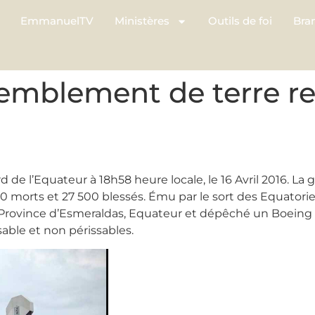
EmmanuelTV
Ministères
Outils de foi
Bra
remblement de terre re
de l’Equateur à 18h58 heure locale, le 16 Avril 2016. La 
00 morts et 27 500 blessés. Ému par le sort des Equator
 Province d’Esmeraldas, Equateur et dépêché un Boeing 7
able et non périssables.