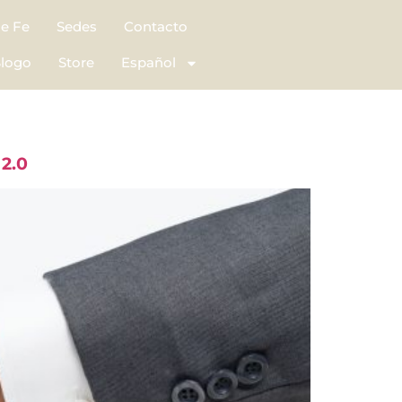
de Fe
Sedes
Contacto
logo
Store
Español
 2.0