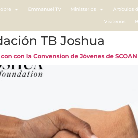
Sobre
Emmanuel TV
Ministerios
Artículos 
Visítenos
B
dación TB Joshua
a con con la Convension de Jóvenes de SCOAN