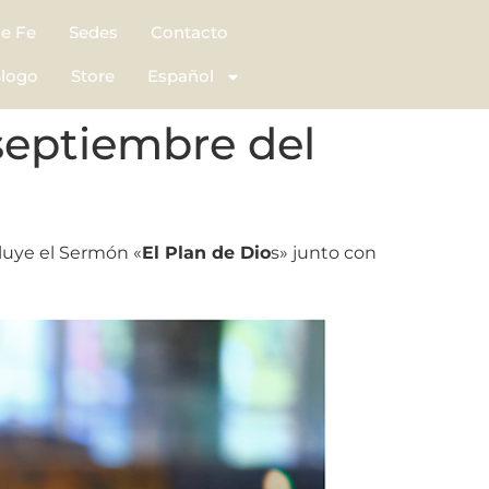
de Fe
Sedes
Contacto
logo
Store
Español
septiembre del
luye el Sermón «
El Plan de Dio
s» junto con