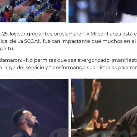
3-25, los congregantes proclamaron: «¡Mi confianza está 
inical de La SCOAN fue tan impactante que muchos en el 
íritu.
lamaron: «No permitas que sea avergonzado, ¡manifiéstat
argo del servicio y transformando sus historias para me