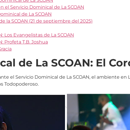
o Dominical de La SCOAN
n el Servicio Dominical de La SCOAN
 Dominical de La SCOAN
 de la SCOAN (21 de septiembre del 2025)
N: Los Evangelistas de La SCOAN
: Profeta T.B. Joshua
Gracia
ical de La SCOAN: El Co
nte el Servicio Dominical de La SCOAN, el ambiente en L
ios Todopoderoso.