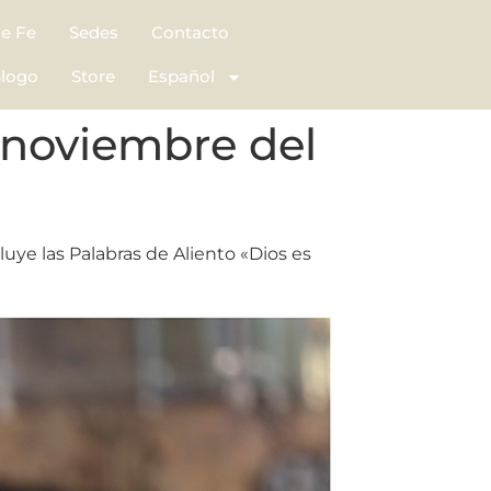
de Fe
Sedes
Contacto
logo
Store
Español
 noviembre del
uye las Palabras de Aliento «Dios es