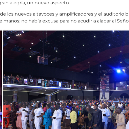
gran alegría, un nuevo aspecto.
 los nuevos altavoces y amplificadores y el auditorio br
 manos: no había excusa para no acudir a alabar al Señor