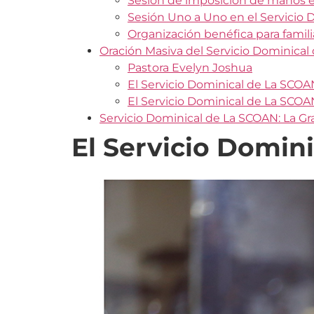
Sesión de imposición de manos e
Sesión Uno a Uno en el Servicio
Organización benéfica para famili
Oración Masiva del Servicio Dominical
Pastora Evelyn Joshua
El Servicio Dominical de La SCOA
El Servicio Dominical de La SCOAN
Servicio Dominical de La SCOAN: La Gr
El Servicio Domin