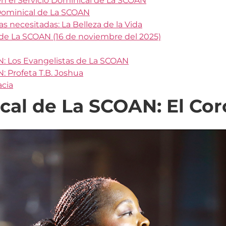
n el Servicio Dominical de La SCOAN
 Dominical de La SCOAN
as necesitadas: La Belleza de la Vida
 de La SCOAN (16 de noviembre del 2025)
N: Los Evangelistas de La SCOAN
: Profeta T.B. Joshua
acia
ical de La SCOAN: El Co