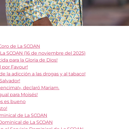
 Coro de La SCOAN
 La SCOAN (16 de noviembre del 2025)
da para la Gloria de Dios!
d por Favour!
 de la adicción a las drogas y al tabaco!
 Salvador!
encima!», declaró Mariam.
gual para Moisés!
os es bueno
sto!
Dominical de La SCOAN
o Dominical de La SCOAN