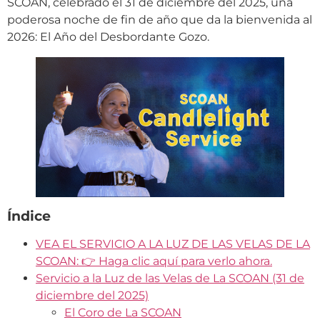
SCOAN, celebrado el 31 de diciembre del 2025, una
poderosa noche de fin de año que da la bienvenida al
2026: El Año del Desbordante Gozo.
Índice
VEA EL SERVICIO A LA LUZ DE LAS VELAS DE LA
SCOAN: 👉 Haga clic aquí para verlo ahora.
Servicio a la Luz de las Velas de La SCOAN (31 de
diciembre del 2025)
El Coro de La SCOAN