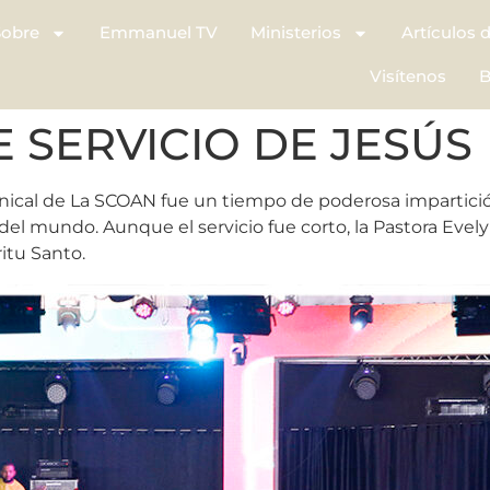
Sobre
Emmanuel TV
Ministerios
Artículos 
Visítenos
B
E SERVICIO DE JESÚS
minical de La SCOAN fue un tiempo de poderosa impartició
del mundo. Aunque el servicio fue corto, la Pastora Evel
itu Santo.