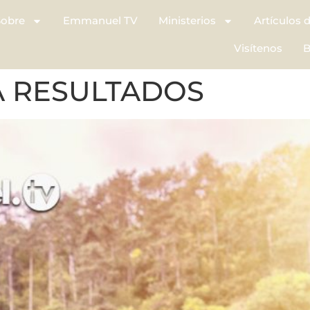
Sobre
Emmanuel TV
Ministerios
Artículos 
Visítenos
B
A RESULTADOS