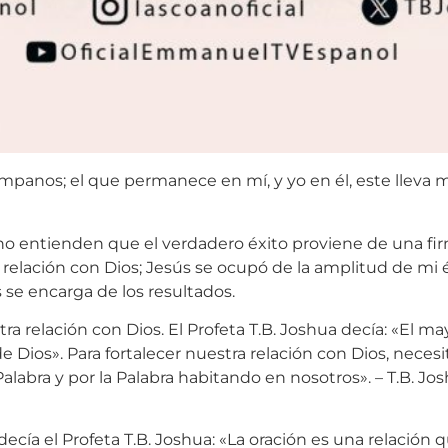
s pámpanos; el que permanece en mí, y yo en él, este llev
entienden que el verdadero éxito proviene de una firme
 relación con Dios; Jesús se ocupó de la amplitud de mi
s se encarga de los resultados.
ra relación con Dios. El Profeta T.B. Joshua decía: «El ma
e Dios». Para fortalecer nuestra relación con Dios, necesi
labra y por la Palabra habitando en nosotros». – T.B. Jos
ecía el Profeta T.B. Joshua: «La oración es una relación qu