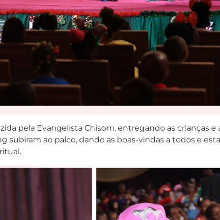
a pela Evangelista Chisom, entregando as crianças e a
ing subiram ao palco, dando as boas-vindas a todos e es
itual.