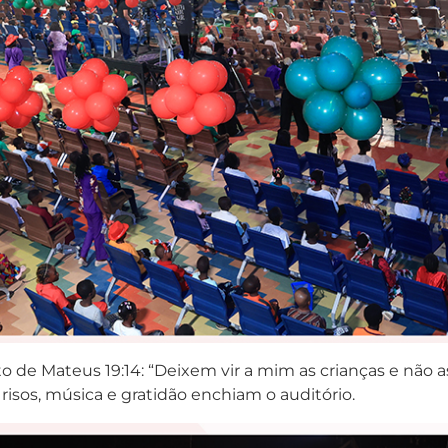
írito de Mateus 19:14: “Deixem vir a mim as crianças e nã
risos, música e gratidão enchiam o auditório.