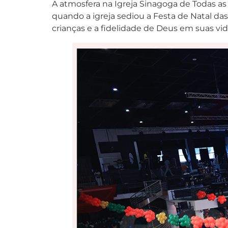
A atmosfera na Igreja Sinagoga de Todas as 
quando a igreja sediou a Festa de Natal d
crianças e a fidelidade de Deus em suas vid