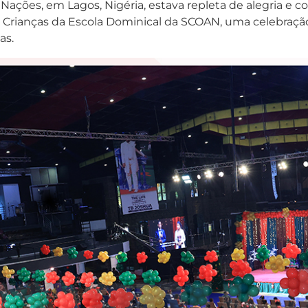
Nações, em Lagos, Nigéria, estava repleta de alegria e co
as Crianças da Escola Dominical da SCOAN, uma celebraçã
as.