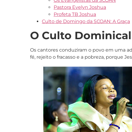
Os Evangelistas da SCOAN
Pastora Evelyn Joshua
Profeta TB Joshua
Culto de Domingo da SCOAN: A Graça
O Culto Dominica
Os cantores conduziram o povo em uma ador
fé, rejeito o fracasso e a pobreza, porque 