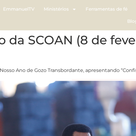
EmmanuelTV
Ministérios
Ferramentas de fé
Blo
 da SCOAN (8 de fever
, Nosso Ano de Gozo Transbordante, apresentando “Confi