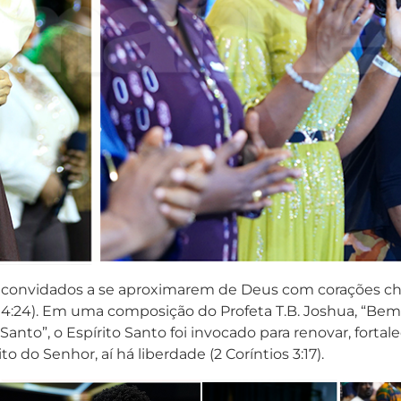
am convidados a se aproximarem de Deus com corações che
 4:24). Em uma composição do Profeta T.B. Joshua, “Bem
anto”, o Espírito Santo foi invocado para renovar, fort
o do Senhor, aí há liberdade (2 Coríntios 3:17).