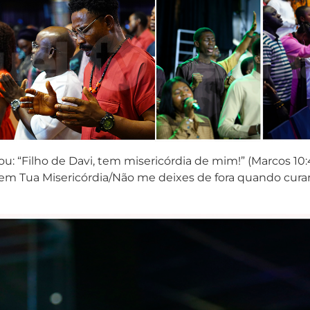
: “Filho de Davi, tem misericórdia de mim!” (Marcos 10:
, em Tua Misericórdia/Não me deixes de fora quando cur