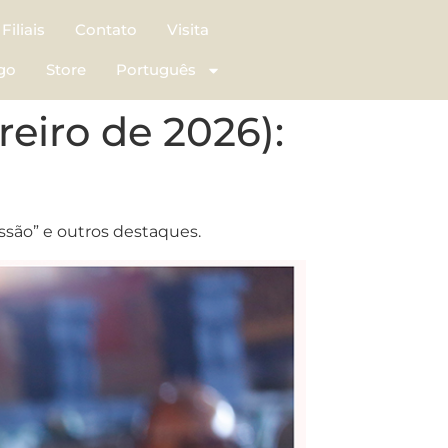
Filiais
Contato
Visita
go
Store
Português
eiro de 2026):
ssão” e outros destaques.