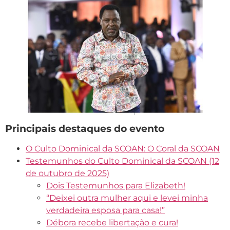
Principais destaques do evento
O Culto Dominical da SCOAN: O Coral da SCOAN
Testemunhos do Culto Dominical da SCOAN (12
de outubro de 2025)
Dois Testemunhos para Elizabeth!
“Deixei outra mulher aqui e levei minha
verdadeira esposa para casa!”
Débora recebe libertação e cura!