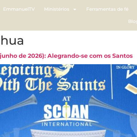
EmmanuelTV
Ministérios
Ferramentas de fé
Blo
shua
 junho de 2026): Alegrando-se com os Santos