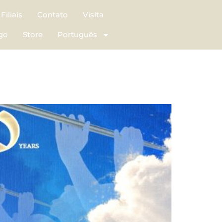
Filiais
Contato
Visita
go
Store
Português